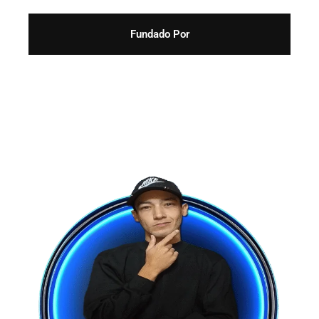
Fundado Por
Alfonso Herrera - Trafficker y Estratega Digital.
Con más de 5 años de experiencia
Hemos ayudado a empresas de diferentes países
a
atraer más clientes y aumentar sus ventas
con
estrategias probadas.