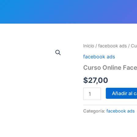
Curso
Inicio
/
facebook ads
/ Cu
Online
facebook ads
Facebook
Ads
Curso Online Face
para
Inmobiliarias
$
27,00
cantidad
Añadir al c
Categoría:
facebook ads