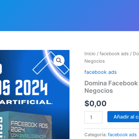
Domina
Inicio
/
facebook ads
/ Do
Facebook
Negocios
Ads
en
facebook ads
1
Domina Facebook A
Hora:
Negocios
Guía
Rápida
$
0,00
para
Negocios
cantidad
Añadir al c
Categoría:
facebook ads